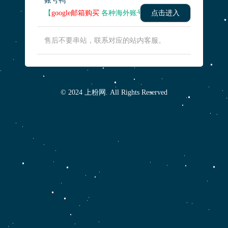
账号鸭
【
google邮箱购买
各种海外账号】
点击进入
售后不要串站，联系对应的站内客服。
© 2024 上粉网. All Rights Reserved