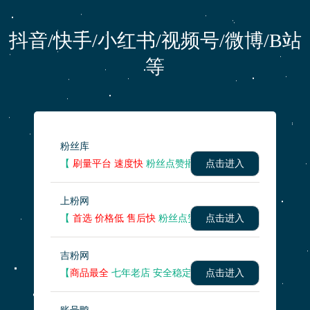
抖音/快手/小红书/视频号/微博/B站
等
粉丝库
【
刷量平台 速度快
粉丝点赞播放量 】
点击进入
上粉网
【
首选 价格低 售后快
粉丝点赞播放量 】
点击进入
吉粉网
【
商品最全
七年老店 安全稳定】
点击进入