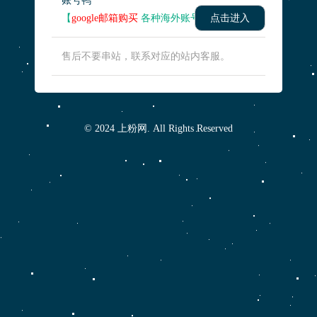
账号鸭
【
google邮箱购买
各种海外账号】
点击进入
售后不要串站，联系对应的站内客服。
© 2024 上粉网. All Rights Reserved