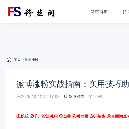
网站首页
抖
主页
>
微博涨粉
微博涨粉实战指南：实用技巧
2025-10-12 17:17:02
微博涨粉
1098
①粉丝 ②千川投流涨粉 ③点赞 ④播放量 ⑤开橱窗 ⑥直播间互