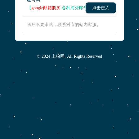
账号鸭
【
google邮箱购买
各种海外账号】
点击进入
售后不要串站，联系对应的站内客服。
© 2024 上粉网. All Rights Reserved