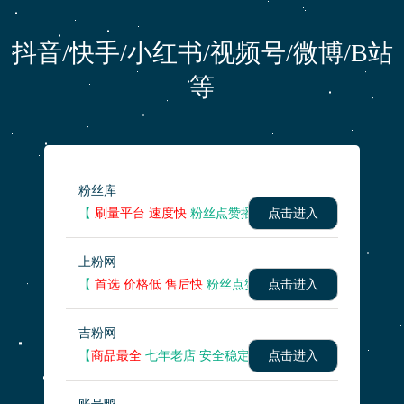
抖音/快手/小红书/视频号/微博/B站
等
粉丝库
【
刷量平台 速度快
粉丝点赞播放量 】
点击进入
上粉网
【
首选 价格低 售后快
粉丝点赞播放量 】
点击进入
吉粉网
【
商品最全
七年老店 安全稳定】
点击进入