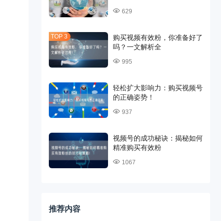
629
购买视频有效粉，你准备好了
吗？一文解析全
995
轻松扩大影响力：购买视频号
的正确姿势！
937
视频号的成功秘诀：揭秘如何
精准购买有效粉
1067
推荐内容