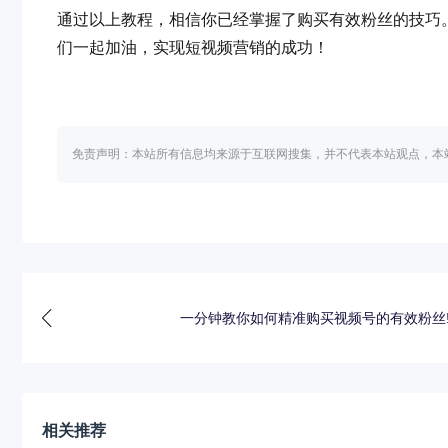
通过以上教程，相信你已经掌握了购买有效粉丝的技巧。
们一起加油，实现短视频营销的成功！
免责声明：本站所有信息均来源于互联网搜集，并不代表本站观点，本
一分钟教你如何精准购买视频号的有效粉丝
相关推荐