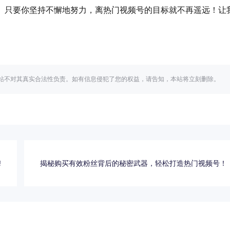
只要你坚持不懈地努力，离热门视频号的目标就不再遥远！让
站不对其真实合法性负责。如有信息侵犯了您的权益，请告知，本站将立刻删除。
!
揭秘购买有效粉丝背后的秘密武器，轻松打造热门视频号！