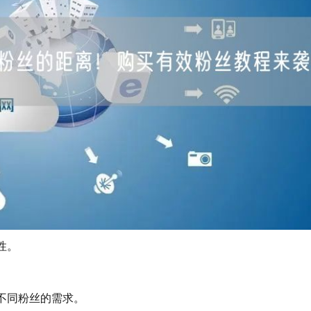
。
不同粉丝的需求。