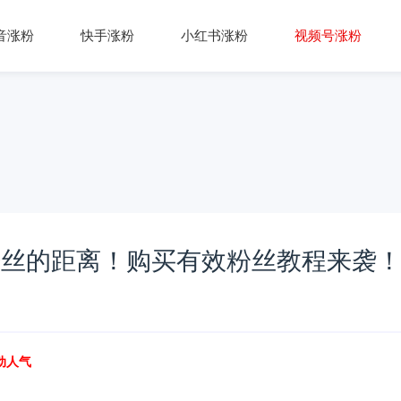
音涨粉
快手涨粉
小红书涨粉
视频号涨粉
粉丝的距离！购买有效粉丝教程来袭
动人气