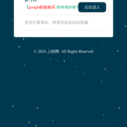
账号鸭
【
google邮箱购买
各种海外账号】
点击进入
售后不要串站，联系对应的站内客服。
© 2024 上粉网. All Rights Reserved