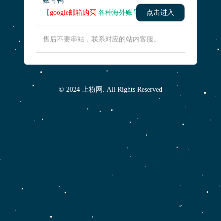
账号鸭
【
google邮箱购买
各种海外账号】
点击进入
售后不要串站，联系对应的站内客服。
© 2024 上粉网. All Rights Reserved