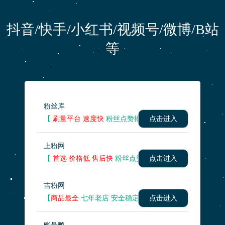
抖音/快手/小红书/视频号/微博/B站
等
粉丝库
【
刷量平台 速度快
粉丝点赞播放量 】
点击进入
上粉网
【
首选 价格低 售后快
粉丝点赞播放量 】
点击进入
吉粉网
【
商品最全
七年老店 安全稳定】
点击进入