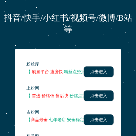
抖音/快手/小红书/视频号/微博/B站
等
粉丝库
【
刷量平台 速度快
粉丝点赞播放量 】
点击进入
上粉网
【
首选 价格低 售后快
粉丝点赞播放量 】
点击进入
吉粉网
【
商品最全
七年老店 安全稳定】
点击进入